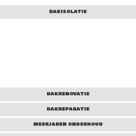
DAKISOLATIE
Verduurzaming en dakisolatie verhogen de levensduur van
uw (zakelijke) pand. Een verbeterde isolatiewaarde van uw
pand door dakisolatie levert naast extra werkcomfort
onder meer een verlaging van uw energielasten op. Om
deze reden bekijken wij tijdens
dakreparatiewerkzaamheden welke mogelijkheden u heeft
om uw (bedrijfs)pand ook te voorzien van dakisolatie.
Meer
informatie…
DAKRENOVATIE
DAKREPARATIE
MEERJAREN ONDERHOUD