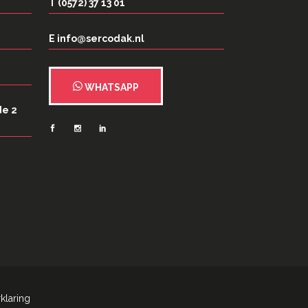
T (0572) 37 13 01
E info@sercodak.nl
WHATSAPP
de 2
klaring