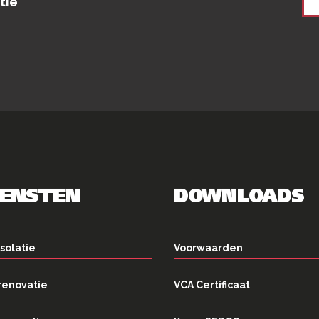
tie
IENSTEN
DOWNLOADS
solatie
Voorwaarden
renovatie
VCA Certificaat