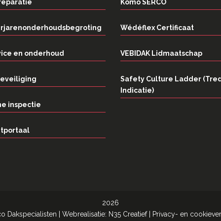
reparatie
Komo SERCO
rjarenonderhoudsbegroting
Wédéflex Certificaat
vice en onderhoud
VEBIDAK Lidmaatschap
eveiliging
Safety Culture Ladder (Tre
Indicatie)
e inspectie
tportaal
2026
co Dakspecialisten
| Webrealisatie:
N35 Creatief
|
Privacy- en cookiever