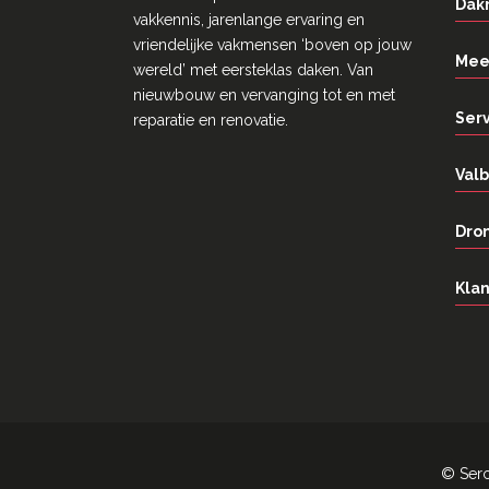
Dak
vakkennis, jarenlange ervaring en
vriendelĳke vakmensen ‘boven op jouw
Mee
wereld’ met eersteklas daken. Van
nieuwbouw en vervanging tot en met
Ser
reparatie en renovatie.
Valb
Dron
Klan
©
Ser