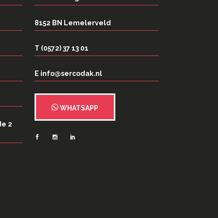
8152 BN Lemelerveld
T (0572) 37 13 01
E info@sercodak.nl
WHATSAPP
de 2