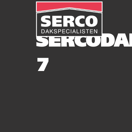
SERCODA
7