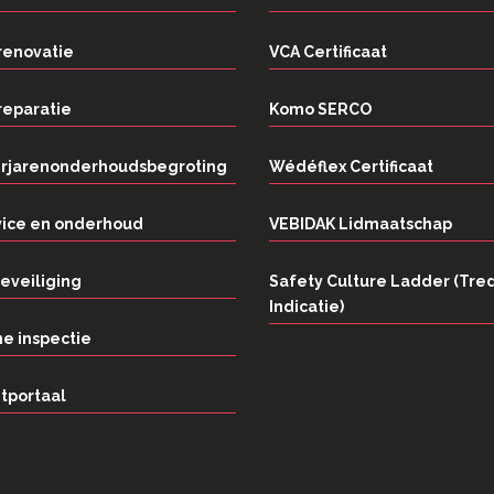
renovatie
VCA Certificaat
reparatie
Komo SERCO
rjarenonderhoudsbegroting
Wédéflex Certificaat
vice en onderhoud
VEBIDAK Lidmaatschap
eveiliging
Safety Culture Ladder (Tre
Indicatie)
e inspectie
tportaal