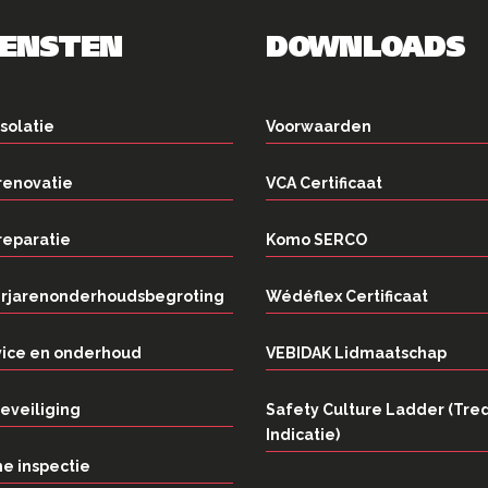
IENSTEN
DOWNLOADS
solatie
Voorwaarden
renovatie
VCA Certificaat
reparatie
Komo SERCO
rjarenonderhoudsbegroting
Wédéflex Certificaat
vice en onderhoud
VEBIDAK Lidmaatschap
eveiliging
Safety Culture Ladder (Tre
Indicatie)
e inspectie