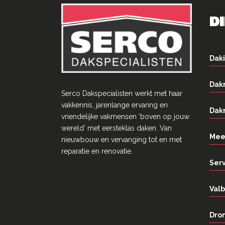
D
Daki
Dak
Serco Dakspecialisten werkt met haar
vakkennis, jarenlange ervaring en
Dak
vriendelĳke vakmensen ‘boven op jouw
wereld’ met eersteklas daken. Van
Mee
nieuwbouw en vervanging tot en met
reparatie en renovatie.
Ser
Valb
Dron