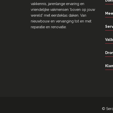
Dak
vakkennis, jarenlange ervaring en
vriendelĳke vakmensen ‘boven op jouw
Mee
wereld’ met eersteklas daken. Van
nieuwbouw en vervanging tot en met
Ser
reparatie en renovatie.
Valb
Dron
Klan
©
Ser