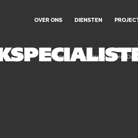
OVER ONS
DIENSTEN
PROJEC
KSPECIALIST
Home
>
Ter Laak Heino
>
SercoDaks