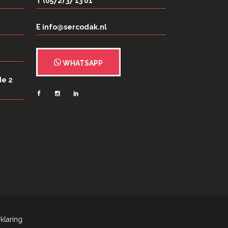
T (0572) 37 13 01
E info@sercodak.nl
WHATSAPP
de 2
klaring