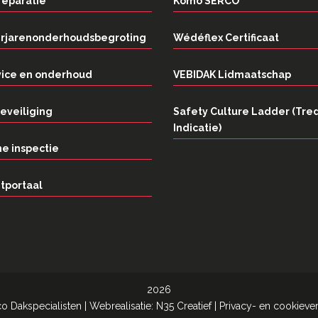
reparatie
Komo SERCO
rjarenonderhoudsbegroting
Wédéflex Certificaat
vice en onderhoud
VEBIDAK Lidmaatschap
eveiliging
Safety Culture Ladder (Tre
Indicatie)
e inspectie
tportaal
2026
co Dakspecialisten
| Webrealisatie:
N35 Creatief
|
Privacy- en cookiever