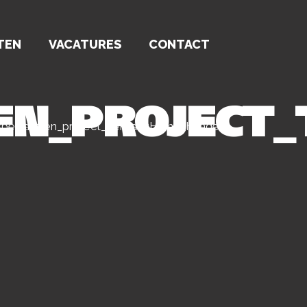
TEN
VACATURES
CONTACT
EN_PROJECT
pecialisten_project_TerLaakHeino_header