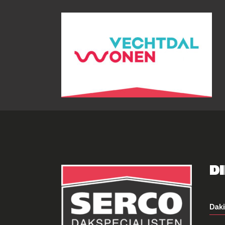
D
Daki