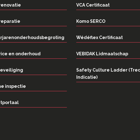
renovatie
VCA Certificaat
reparatie
Komo SERCO
rjarenonderhoudsbegroting
Wédéflex Certificaat
vice en onderhoud
VEBIDAK Lidmaatschap
eveiliging
Safety Culture Ladder (Tre
Indicatie)
e inspectie
tportaal