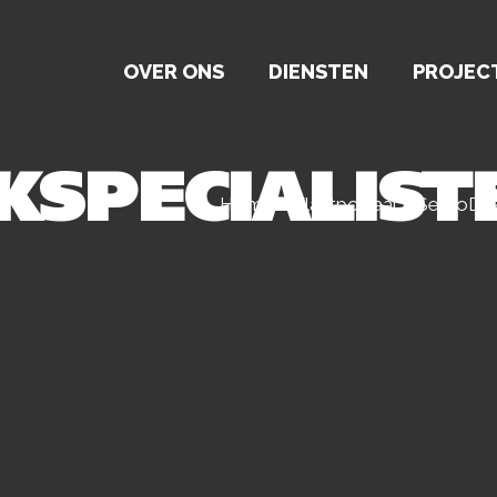
OVER ONS
DIENSTEN
PROJEC
KSPECIALIS
Home
>
Klantportaal
>
SercoDak