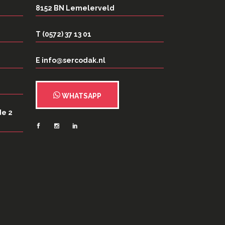
8152 BN Lemelerveld
T (0572) 37 13 01
E info@sercodak.nl
WHATSAPP
de 2