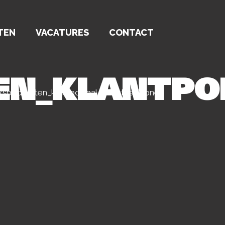
TEN
VACATURES
CONTACT
TEN_KLANTP
specialisten_klantportaal_VechtdalWonen