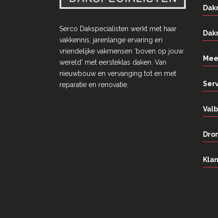
Dak
Serco Dakspecialisten werkt met haar
Dak
vakkennis, jarenlange ervaring en
vriendelĳke vakmensen ‘boven op jouw
Mee
wereld’ met eersteklas daken. Van
nieuwbouw en vervanging tot en met
Ser
reparatie en renovatie.
Valb
Dron
Klan