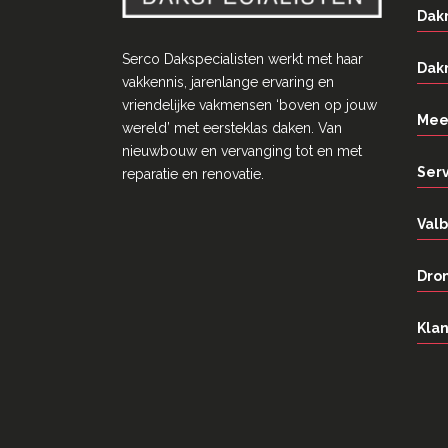
Dak
Serco Dakspecialisten werkt met haar
Dak
vakkennis, jarenlange ervaring en
vriendelĳke vakmensen ‘boven op jouw
Mee
wereld’ met eersteklas daken. Van
nieuwbouw en vervanging tot en met
Ser
reparatie en renovatie.
Valb
Dron
Klan