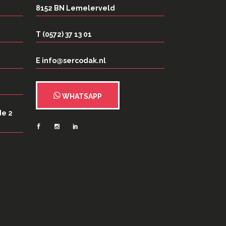
8152 BN Lemelerveld
T (0572) 37 13 01
E info@sercodak.nl
WHATSAPP
de 2