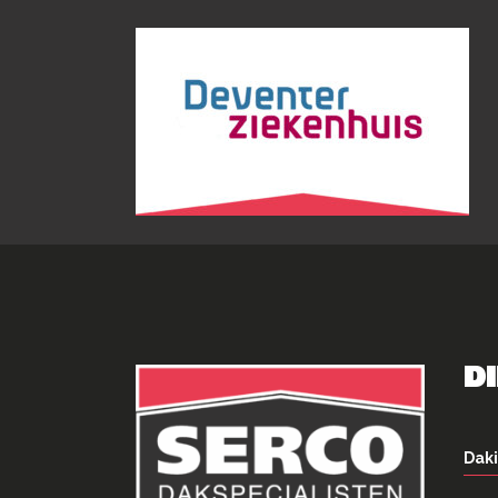
D
Daki