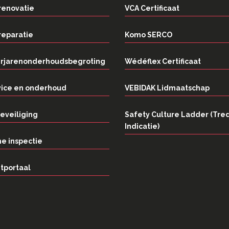
renovatie
VCA Certificaat
reparatie
Komo SERCO
rjarenonderhoudsbegroting
Wédéflex Certificaat
vice en onderhoud
VEBIDAK Lidmaatschap
eveiliging
Safety Culture Ladder (Tre
Indicatie)
e inspectie
tportaal