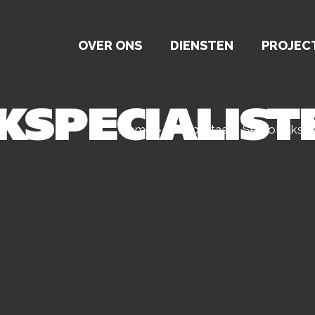
OVER ONS
DIENSTEN
PROJEC
KSPECIALIS
Home
>
Klantportaal
>
SercoDakspec