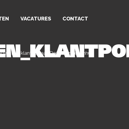
TEN
VACATURES
CONTACT
TEN_KLANTPO
ialisten_klantportaal_DeventerZiekenhuis