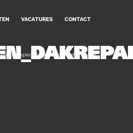
TEN
VACATURES
CONTACT
EN_DAKREPA
SercoDakspecialisten_dakreparatie_header