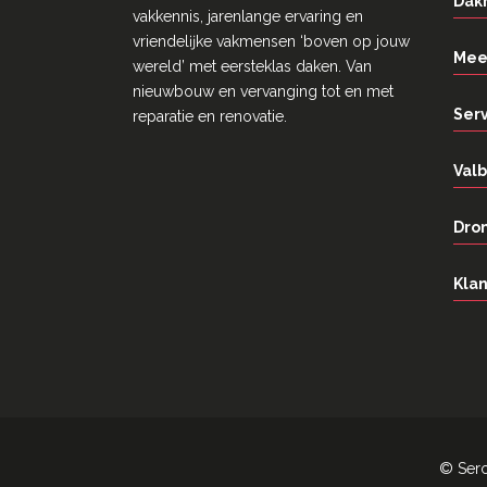
Dak
vakkennis, jarenlange ervaring en
vriendelĳke vakmensen ‘boven op jouw
Mee
wereld’ met eersteklas daken. Van
nieuwbouw en vervanging tot en met
Ser
reparatie en renovatie.
Valb
Dron
Klan
©
Ser