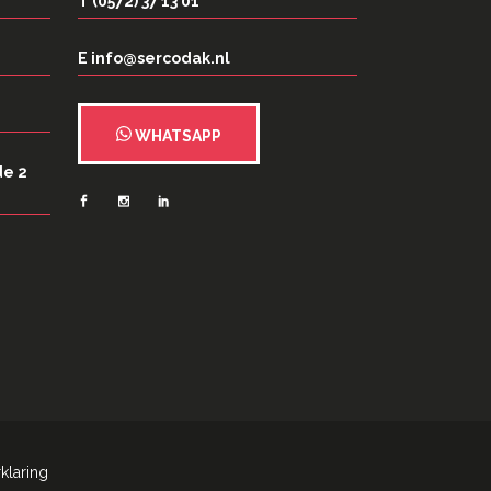
T (0572) 37 13 01
E info@sercodak.nl
WHATSAPP
de 2
klaring