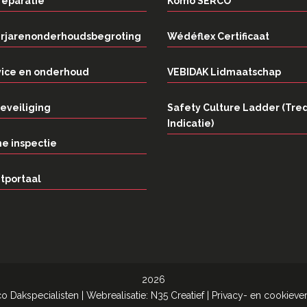
reparatie
Komo SERCO
rjarenonderhoudsbegroting
Wédéflex Certificaat
vice en onderhoud
VEBIDAK Lidmaatschap
eveiliging
Safety Culture Ladder (Tre
Indicatie)
e inspectie
tportaal
2026
co Dakspecialisten
| Webrealisatie:
N35 Creatief
|
Privacy- en cookiever