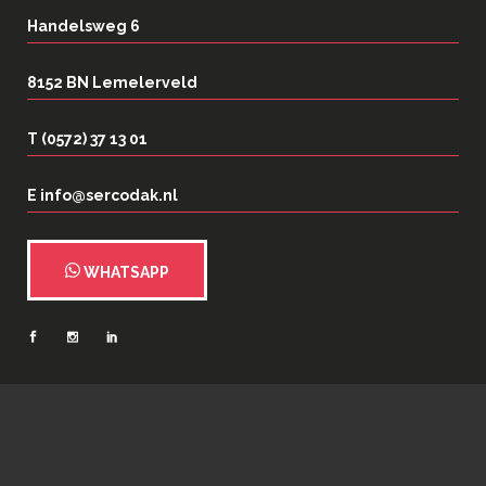
Handelsweg 6
8152 BN Lemelerveld
T (0572) 37 13 01
E info@sercodak.nl
WHATSAPP
2026
©
Serco Dakspecialisten
| Webrealisatie:
N35 Creatief
|
Privacy- en
cookieverklaring