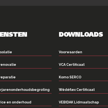
IENSTEN
DOWNLOADS
solatie
Voorwaarden
renovatie
VCA Certificaat
reparatie
Komo SERCO
rjarenonderhoudsbegroting
Wédéflex Certificaat
vice en onderhoud
VEBIDAK Lidmaatschap