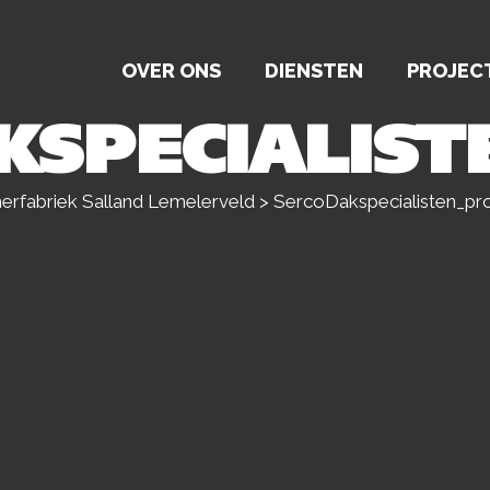
OVER ONS
DIENSTEN
PROJEC
KSPECIALIS
rfabriek Salland Lemelerveld
>
SercoDakspecialisten_pr