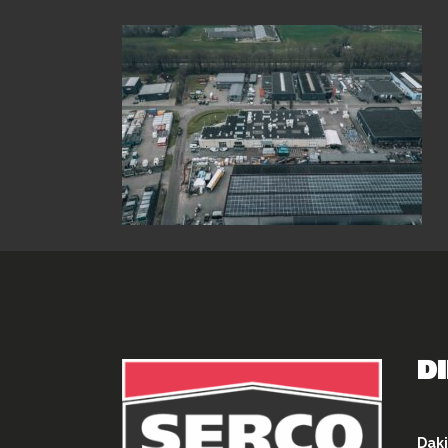
D
Daki