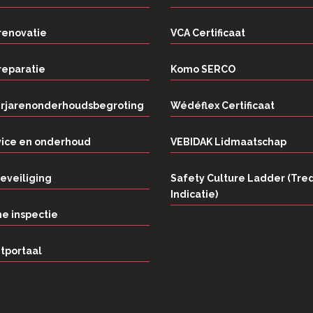
renovatie
VCA Certificaat
reparatie
Komo SERCO
rjarenonderhoudsbegroting
Wédéflex Certificaat
vice en onderhoud
VEBIDAK Lidmaatschap
eveiliging
Safety Culture Ladder (Tre
Indicatie)
e inspectie
tportaal