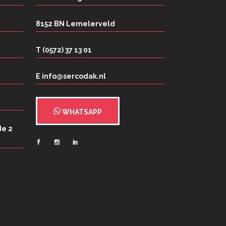
8152 BN Lemelerveld
T (0572) 37 13 01
E info@sercodak.nl
WHATSAPP
de 2