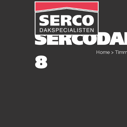
SERCODA
Home
>
Timme
8