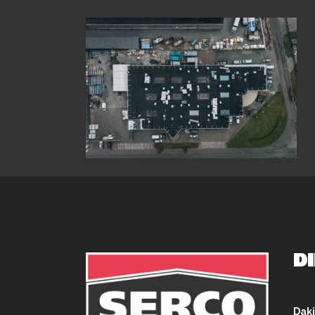
D
Daki