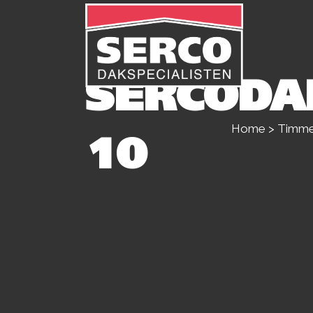
SERCODA
Home
>
Timmer
10