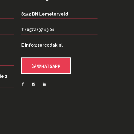
8152 BN Lemelerveld
T (0572) 37 13 01
E info@sercodak.nl
WHATSAPP
de 2