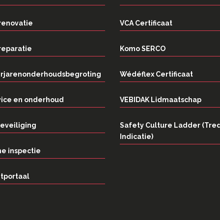
renovatie
VCA Certificaat
reparatie
Komo SERCO
rjarenonderhoudsbegroting
Wédéflex Certificaat
vice en onderhoud
VEBIDAK Lidmaatschap
eveiliging
Safety Culture Ladder (Tre
Indicatie)
e inspectie
tportaal