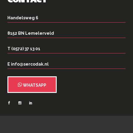
CONTACT
Handelsweg 6
8152 BN Lemelerveld
T (0572) 37 13 01
E info@sercodak.nl
WHATSAPP
2026
©
Serco Dakspecialisten
| Webrealisatie:
N35 Creatief
|
Privacy- en