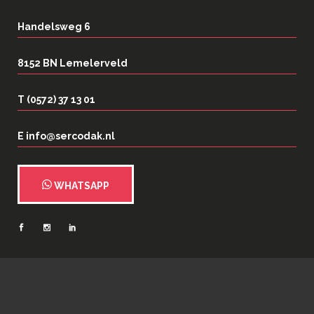
Handelsweg 6
8152 BN Lemelerveld
T (0572) 37 13 01
E info@sercodak.nl
WHATSAPP
2026
©
Serco Dakspecialisten
| Webrealisatie:
N35 Creatief
|
Privacy- en
cookieverklaring