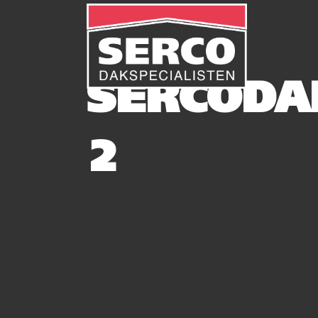
SERCODA
2