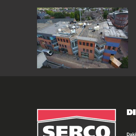
D
Daki