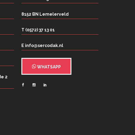
8152 BN Lemelerveld
T (0572) 37 13 01
E info@sercodak.nl
WHATSAPP
de 2