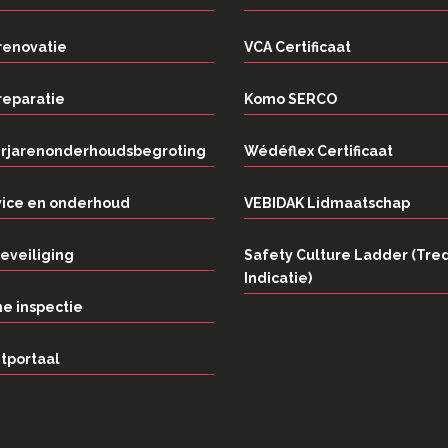
renovatie
VCA Certificaat
reparatie
Komo SERCO
rjarenonderhoudsbegroting
Wédéflex Certificaat
vice en onderhoud
VEBIDAK Lidmaatschap
eveiliging
Safety Culture Ladder (Tre
Indicatie)
e inspectie
tportaal