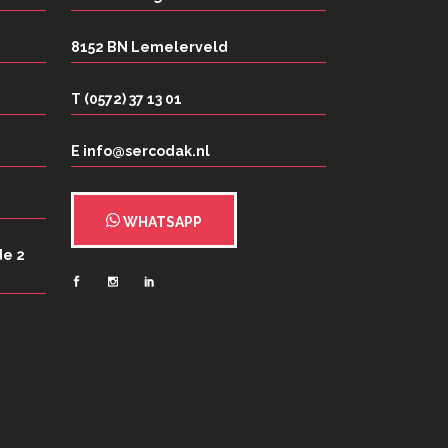
8152 BN Lemelerveld
T (0572) 37 13 01
E info@sercodak.nl
WHATSAPP
de 2