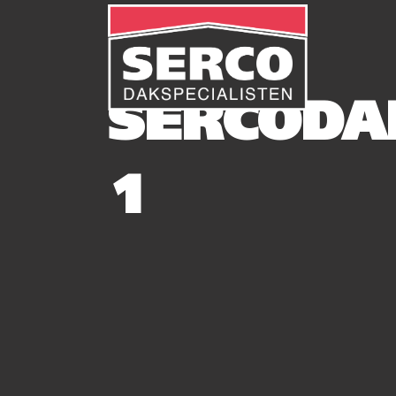
SERCODA
1