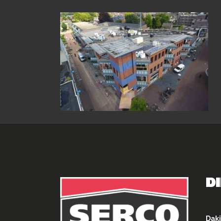
D
Daki