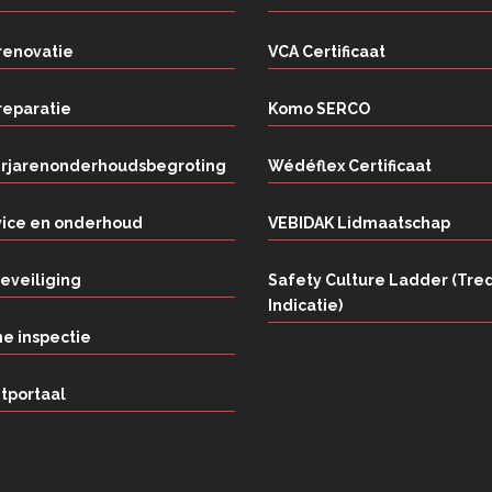
renovatie
VCA Certificaat
reparatie
Komo SERCO
rjarenonderhoudsbegroting
Wédéflex Certificaat
vice en onderhoud
VEBIDAK Lidmaatschap
eveiliging
Safety Culture Ladder (Tre
Indicatie)
e inspectie
tportaal