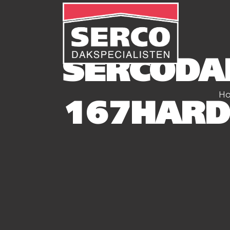
SERCODA
H
167HARD