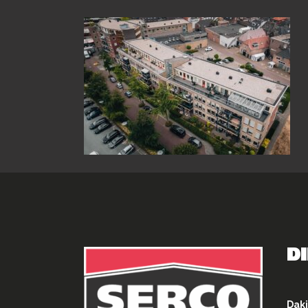
D
Daki