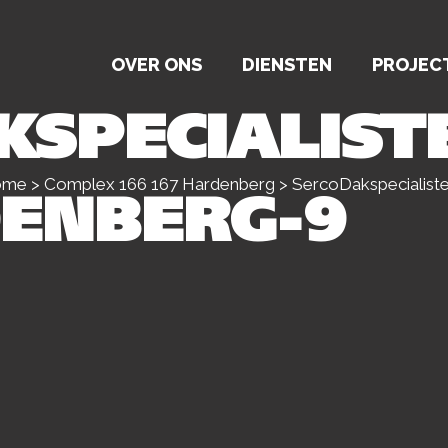
OVER ONS
DIENSTEN
PROJEC
KSPECIALIST
ome
>
Complex 166 167 Hardenberg
>
SercoDakspecialis
ENBERG-9