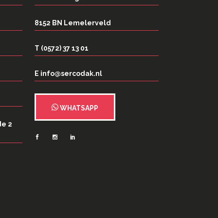
8152 BN Lemelerveld
T (0572) 37 13 01
E info@sercodak.nl
WHATSAPP
de 2