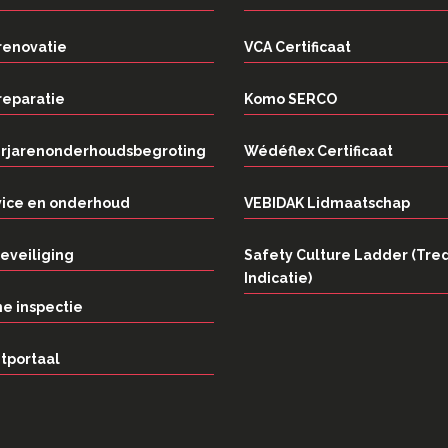
renovatie
VCA Certificaat
reparatie
Komo SERCO
rjarenonderhoudsbegroting
Wédéflex Certificaat
vice en onderhoud
VEBIDAK Lidmaatschap
eveiliging
Safety Culture Ladder (Tre
Indicatie)
e inspectie
tportaal