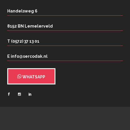
Handelsweg 6
8152 BN Lemelerveld
T (0572) 37 13 01
E info@sercodak.nl
WHATSAPP
2026
©
Serco Dakspecialisten
| Webrealisatie:
N35 Creatief
|
Privacy- en
cookieverklaring