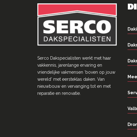
D
Daki
Dak
Serco Dakspecialisten werkt met haar
Dak
vakkennis, jarenlange ervaring en
vriendelĳke vakmensen ‘boven op jouw
Mee
wereld’ met eersteklas daken. Van
nieuwbouw en vervanging tot en met
Ser
reparatie en renovatie.
Valb
Dron