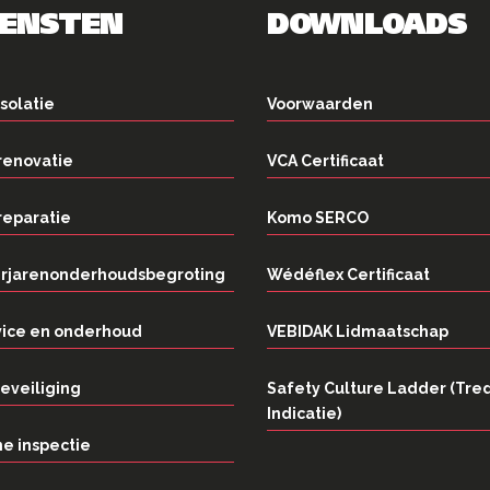
IENSTEN
DOWNLOADS
solatie
Voorwaarden
renovatie
VCA Certificaat
reparatie
Komo SERCO
rjarenonderhoudsbegroting
Wédéflex Certificaat
vice en onderhoud
VEBIDAK Lidmaatschap
eveiliging
Safety Culture Ladder (Tre
Indicatie)
e inspectie