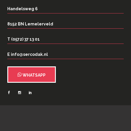
Handelsweg 6
8152 BN Lemelerveld
T (0572) 37 13 01
E info@sercodak.nl
WHATSAPP
2026
©
Serco Dakspecialisten
| Webrealisatie:
N35 Creatief
|
Privacy- en
cookieverklaring