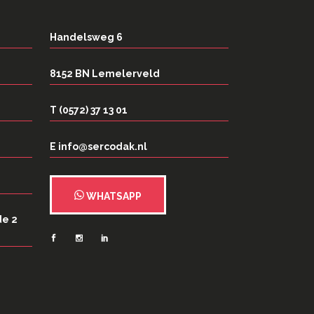
Handelsweg 6
8152 BN Lemelerveld
T (0572) 37 13 01
E info@sercodak.nl
WHATSAPP
de 2