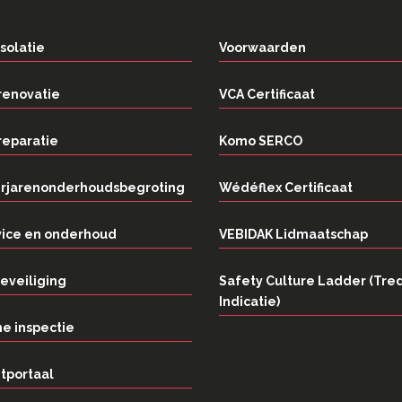
solatie
Voorwaarden
renovatie
VCA Certificaat
reparatie
Komo SERCO
rjarenonderhoudsbegroting
Wédéflex Certificaat
vice en onderhoud
VEBIDAK Lidmaatschap
eveiliging
Safety Culture Ladder (Tre
Indicatie)
e inspectie
tportaal