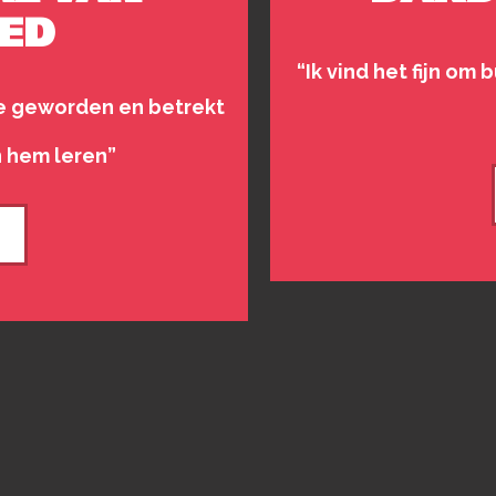
ED
“Ik vind het fijn om
tje geworden en betrekt
an hem leren”