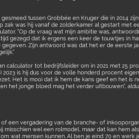
 gesmeed tussen Grobbée en Kruger die in 2014 zijn 
zak was hij vanaf de zolderkamer al gestart met e
culator. “Op de vraag wat mijn ambitie was, antwoordde
altijd gezegd dat ik ergens een keer de touwtjes in 
ie gegeven. Zijn antwoord was dat het er de eerste ja
lijk.”
van calculator tot bedrijfsleider om in 2021 met 25
i 2023 is hij dus voor de volle honderd procent eige
et. Het is mooi dat ik hem de kans geef en het is ne
en het jonge bloed mag het verder uitbouwen”, ald
 of een vergadering van de branche- of inkooporganis
 hij misschien wel een rolmodel, maar dat kan hem al
 er om wat mensen kunnen. Al ben je eind 70 en werk j