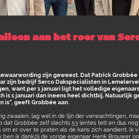
lleen aan het roer van Ser
waarwording zijn geweest. Dat Patrick Grobbée n
ar zijn bedrijf Serco Dakspecialisten in Lemelerve
n, want per 1 januari ligt het volledige eigenaars
is 1 januari dan ineens heel dichtbij. Natuurlijk 
n is”, geeft Grobbée aan.
ng zwaaien, lag wel in de lijn der verwachtingen, m
dat Grobbée zelf slechts 53 lentes telt en dus nog 
s om er over te praten als de kans zich aandient. Ik 
jk ben ik dankzij de vorige eigenaar Henk Brouwer o