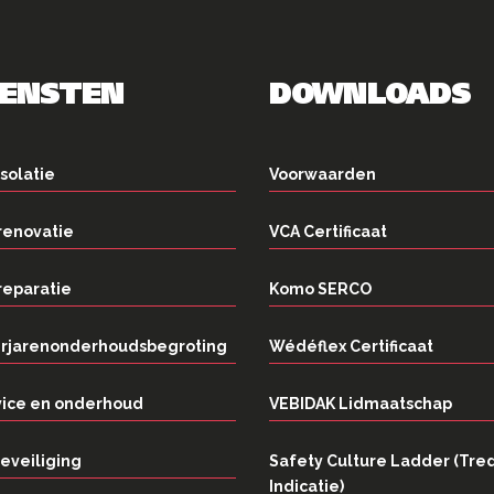
IENSTEN
DOWNLOADS
solatie
Voorwaarden
renovatie
VCA Certificaat
reparatie
Komo SERCO
rjarenonderhoudsbegroting
Wédéflex Certificaat
vice en onderhoud
VEBIDAK Lidmaatschap
eveiliging
Safety Culture Ladder (Tre
Indicatie)