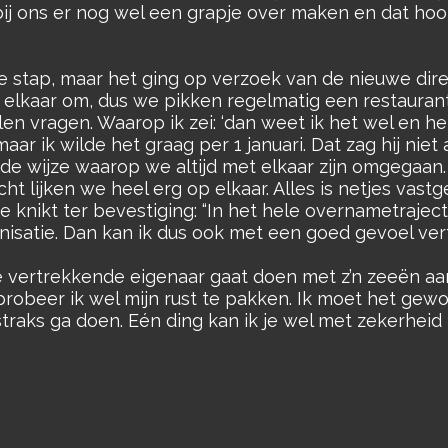
ij ons er nog wel een grapje over maken en dat hoort
stap, maar het ging op verzoek van de nieuwe direc
 elkaar om, dus we pikken regelmatig een restaurant
len vragen. Waarop ik zei: ‘dan weet ik het wel en het 
aar ik wilde het graag per 1 januari. Dat zag hij n
r de wijze waarop we altijd met elkaar zijn omgegaan
cht lijken we heel erg op elkaar. Alles is netjes vast
e knikt ter bevestiging: “In het hele overnametraje
anisatie. Dan kan ik dus ook met een goed gevoel ver
e vertrekkende eigenaar gaat doen met z’n zeeën aan 
probeer ik wel mijn rust te pakken. Ik moet het gew
 straks ga doen. Eén ding kan ik je wel met zekerhe