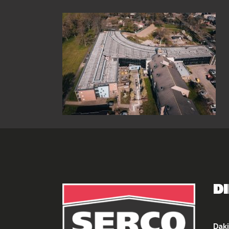
D
Daki