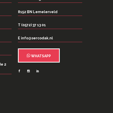
8152 BN Lemelerveld
T (0572) 37 13 01
E info@sercodak.nl
WHATSAPP
de 2