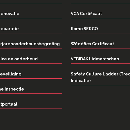
renovatie
VCA Certificaat
reparatie
Komo SERCO
rjarenonderhoudsbegroting
Wédéflex Certificaat
vice en onderhoud
VEBIDAK Lidmaatschap
eveiliging
Safety Culture Ladder (Tre
Indicatie)
e inspectie
tportaal