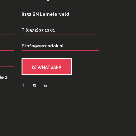
8152 BN Lemelerveld
T (0572) 37 13 01
E info@sercodak.nl
WHATSAPP
de 2