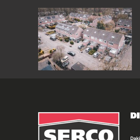
D
Daki