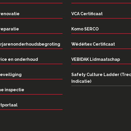
renovatie
VCA Certificaat
reparatie
Komo SERCO
rjarenonderhoudsbegroting
Wédéflex Certificaat
vice en onderhoud
VEBIDAK Lidmaatschap
eveiliging
Safety Culture Ladder (Tre
Indicatie)
e inspectie
tportaal