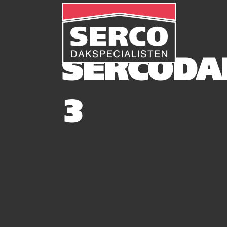
SERCODA
3