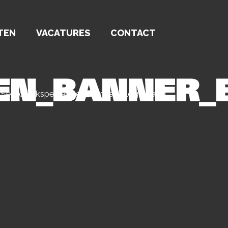
TEN
VACATURES
CONTACT
EN_BANNER_
>
SercoDakspecialisten_banner_blog_Walibi