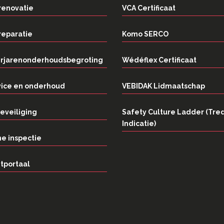
renovatie
VCA Certificaat
reparatie
Komo SERCO
rjarenonderhoudsbegroting
Wédéflex Certificaat
vice en onderhoud
VEBIDAK Lidmaatschap
eveiliging
Safety Culture Ladder (Tre
Indicatie)
e inspectie
tportaal