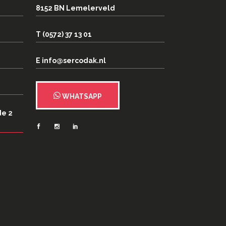
8152 BN Lemelerveld
T (0572) 37 13 01
E info@sercodak.nl
WHATSAPP
de 2